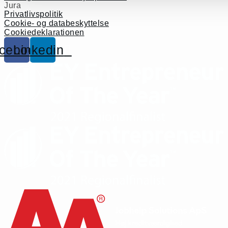
Jura
Privatlivspolitik
Cookie- og databeskyttelse
Cookiedeklarationen
cebook
Linkedin