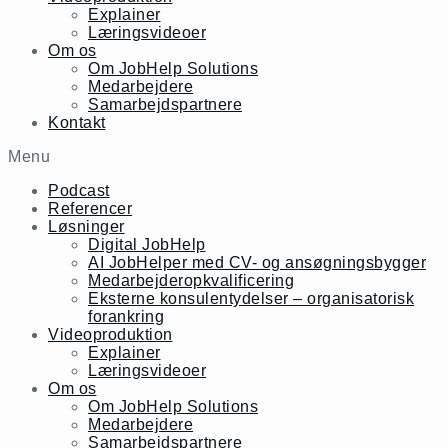
Explainer
Læringsvideoer
Om os
Om JobHelp Solutions
Medarbejdere
Samarbejdspartnere
Kontakt
Menu
Podcast
Referencer
Løsninger
Digital JobHelp
AI JobHelper med CV- og ansøgningsbygger
Medarbejderopkvalificering
Eksterne konsulentydelser – organisatorisk
forankring
Videoproduktion
Explainer
Læringsvideoer
Om os
Om JobHelp Solutions
Medarbejdere
Samarbejdspartnere