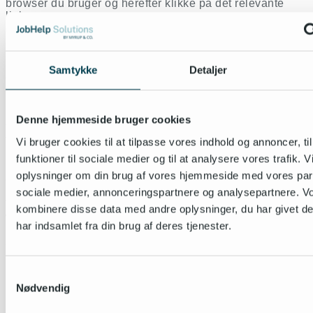
browser du bruger og herefter klikke på det relevante
link:
Internet Explorer
Mozilla Firefox
Google Chrome
Samtykke
Detaljer
Opera
Safari
Flash cookies (alle browsere)
iPhone, iPad og andet fra Apple
Denne hjemmeside bruger cookies
Telefoner med Android styresystem
Telefoner med Windows 7
Vi bruger cookies til at tilpasse vores indhold og annoncer, til
funktioner til sociale medier og til at analysere vores trafik. 
Husk: Bruger du flere Internet-browsere, skal du slette
oplysninger om din brug af vores hjemmeside med vores part
cookies i dem alle.
sociale medier, annonceringspartnere og analysepartnere. V
Vejledningerne ovenfor er links direkte til
kombinere disse data med andre oplysninger, du har givet d
webbrowserproducenten. Såfremt vejledningerne måtte
har indsamlet fra din brug af deres tjenester.
indeholde urigtige oplysninger eller såfremt disse ikke er
ajourførte, er vi uden ansvar.
Samtykkevalg
Nødvendig