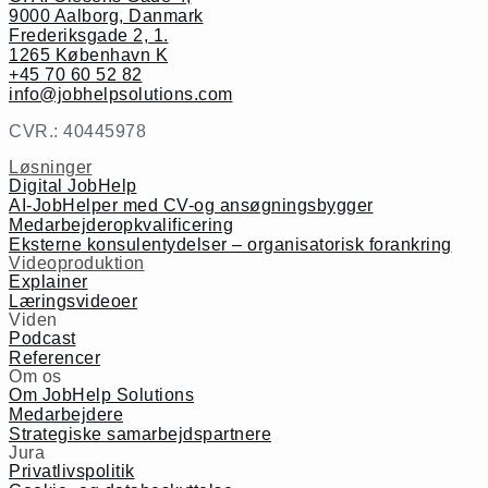
9000 Aalborg, Danmark
Frederiksgade 2, 1.
1265 København K
+45 70 60 52 82
info@jobhelpsolutions.com
CVR.: 40445978
Løsninger
Digital JobHelp
AI-JobHelper med CV-og ansøgningsbygger
Medarbejderopkvalificering
Eksterne konsulentydelser – organisatorisk forankring
Videoproduktion
Explainer
Læringsvideoer
Viden
Podcast
Referencer
Om os
Om JobHelp Solutions
Medarbejdere
Strategiske samarbejdspartnere
Jura
Privatlivspolitik