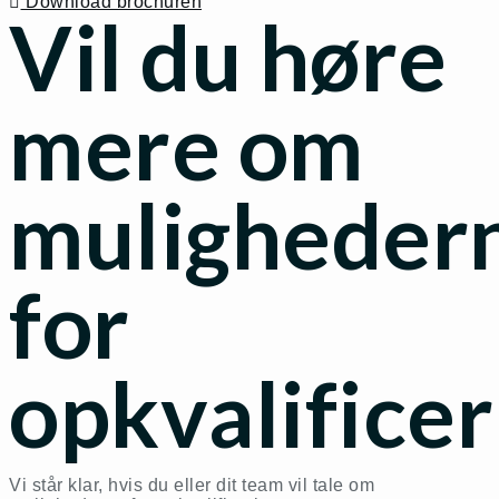
Download brochuren
Vil du høre
mere om
muligheder
for
opkvalificer
Vi står klar, hvis du eller dit team vil tale om