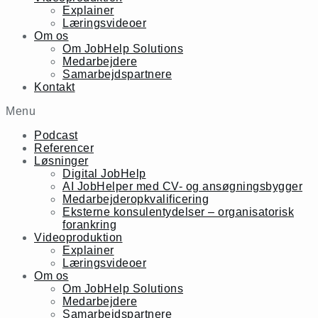
Explainer
Læringsvideoer
Om os
Om JobHelp Solutions
Medarbejdere
Samarbejdspartnere
Kontakt
Menu
Podcast
Referencer
Løsninger
Digital JobHelp
AI JobHelper med CV- og ansøgningsbygger
Medarbejderopkvalificering
Eksterne konsulentydelser – organisatorisk
forankring
Videoproduktion
Explainer
Læringsvideoer
Om os
Om JobHelp Solutions
Medarbejdere
Samarbejdspartnere