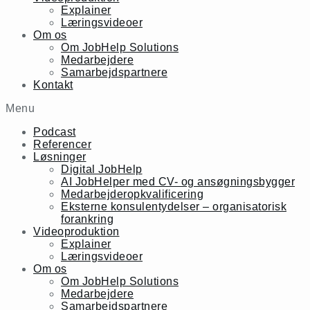
Explainer
Læringsvideoer
Om os
Om JobHelp Solutions
Medarbejdere
Samarbejdspartnere
Kontakt
Menu
Podcast
Referencer
Løsninger
Digital JobHelp
AI JobHelper med CV- og ansøgningsbygger
Medarbejderopkvalificering
Eksterne konsulentydelser – organisatorisk
forankring
Videoproduktion
Explainer
Læringsvideoer
Om os
Om JobHelp Solutions
Medarbejdere
Samarbejdspartnere