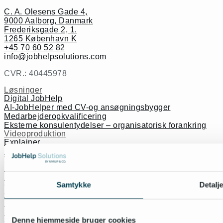
C. A. Olesens Gade 4,
9000 Aalborg, Danmark
Frederiksgade 2, 1.
1265 København K
+45 70 60 52 82
info@jobhelpsolutions.com
CVR.: 40445978
Løsninger
Digital JobHelp
AI-JobHelper med CV-og ansøgningsbygger
Medarbejderopkvalificering
Eksterne konsulentydelser – organisatorisk forankring
Videoproduktion
Explainer
Læringsvideoer
Viden
Podcast
Referencer
Samtykke
Detalj
Om os
Om JobHelp Solutions
Medarbejdere
Strategiske samarbejdspartnere
Denne hjemmeside bruger cookies
Jura