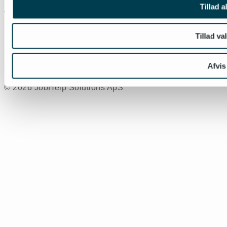
Tillad a
Tillad va
Afvis
© 2026 JobHelp Solutions ApS