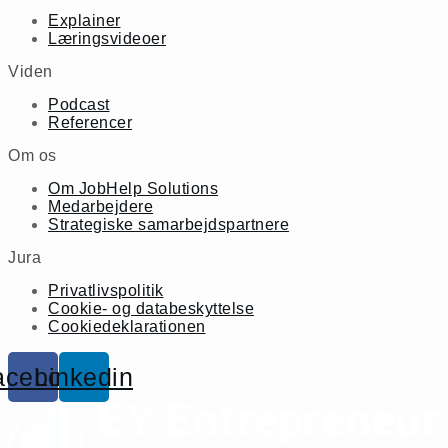
Explainer
Læringsvideoer
Viden
Podcast
Referencer
Om os
Om JobHelp Solutions
Medarbejdere
Strategiske samarbejdspartnere
Jura
Privatlivspolitik
Cookie- og databeskyttelse
Cookiedeklarationen
acebook
Linkedin