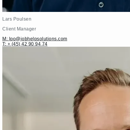
Lars Poulsen
Client Manager
M: lpo@jobhelpsolutions.com
T: + (45) 42 90 94 74