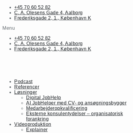
Skip
+45 70 60 52 82
to
C. A. Olesens Gade 4, Aalborg
content
Frederiksgade 2, 1., København K
Menu
+45 70 60 52 82
C. A. Olesens Gade 4, Aalborg
Frederiksgade 2, 1., København K
Podcast
Referencer
Løsninger
Digital JobHelp
AI JobHelper med CV- og ansøgningsbygger
Medarbejderopkvalificering
Eksterne konsulentydelser – organisatorisk
forankring
Videoproduktion
Explainer