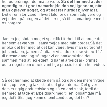
her udfordringer der måtte være.
Så det her med at der
egentlig er et godt samarbejde den vej igennem, når
man oplever noget, og at det ret hurtigt bliver løst
.
Det er en stor værdi i hvert fald for os som rådgivere og
vejledere på brugen af det her også til i samarbejde med
os borgere.
Jamen jeg sådan meget specifik i forhold til at bruge det
her som et værktøj i samarbejde med min borger.Så det
er bl.a.det her med at det kan være, hvis man udfordret til
jobsamtalen, jamen så aftaler vi at du skal se video 12.1
til næste gang, og så tager vi en snakomkring det
sammen med at jeg egentlig har et arbejdsark printet
udfra noget som er relevant lige præcis for den her video.
Så det her med at klæde dem på og gør dem mere trygge
i det, oplever jeg faktisk, at det giver dem… Det giver
dem et rigtig godt redskab og så en god snak, fordi det
her med at tage et arbejdsark med til en jobsamtale må
jeg det? Skal jeg komme tomhændet og det her?