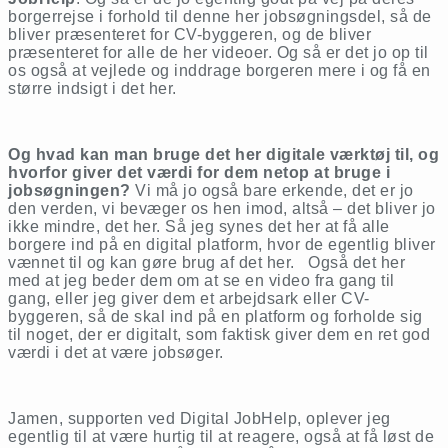
borgerrejse i forhold til denne her jobsøgningsdel, så de
bliver præsenteret for CV-byggeren, og de bliver
præsenteret for alle de her videoer. Og så er det jo op til
os også at vejlede og inddrage borgeren mere i og få en
større indsigt i det her.
Og hvad kan man bruge det her digitale værktøj til, og
hvorfor giver det værdi for dem netop at bruge i
jobsøgningen?
Vi må jo også bare erkende, det er jo
den verden, vi bevæger os hen imod, altså – det bliver jo
ikke mindre, det her. Så jeg synes det her at få alle
borgere ind på en digital platform, hvor de egentlig bliver
vænnet til og kan gøre brug af det her. Også det her
med at jeg beder dem om at se en video fra gang til
gang, eller jeg giver dem et arbejdsark eller CV-
byggeren, så de skal ind på en platform og forholde sig
til noget, der er digitalt, som faktisk giver dem en ret god
værdi i det at være jobsøger.
Jamen, supporten ved Digital JobHelp, oplever jeg
egentlig til at være hurtig til at reagere, også at få løst de