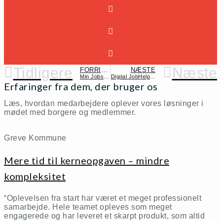
Tidligere
Næste
FORRIGE
NÆSTE
Min Jobsøger giver medlemmerne et stærkt udgangspunkt i jobsøgningen
Digital JobHelp som fast holdepunkt i samtalen
Erfaringer fra dem, der bruger os
Læs, hvordan medarbejdere oplever vores løsninger i
mødet med borgere og medlemmer.
Greve Kommune
Mere tid til kerneopgaven – mindre
kompleksitet
“Oplevelsen fra start har været et meget professionelt
samarbejde. Hele teamet opleves som meget
engagerede og har leveret et skarpt produkt, som altid