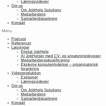
Læringsvideoer
Om os
Om JobHelp Solutions
Medarbejdere
Samarbejdspartnere
Kontakt
Menu
Podcast
Referencer
Løsninger
Digital JobHelp
AI JobHelper med CV- og ansøgningsbygger
Medarbejderopkvalificering
Eksterne konsulentydelser – organisatorisk
forankring
Videoproduktion
Explainer
Læringsvideoer
Om os
Om JobHelp Solutions
Medarbejdere
Samarbejdspartnere
Kontakt