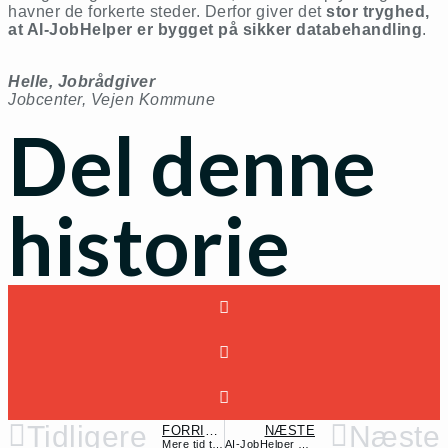
havner de forkerte steder. Derfor giver det
stor tryghed,
at AI-JobHelper er bygget på sikker databehandling
.
Helle, Jobrådgiver
Jobcenter, Vejen Kommune
Del denne
historie
Tidligere
Næste
FORRIGE
NÆSTE
Mere tid til kerneopgaven – mindre kompleksitet
AI-JobHelper giver værdi for alle typer ledige