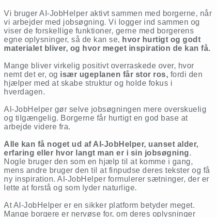
Vi bruger AI-JobHelper aktivt sammen med borgerne, når
vi arbejder med jobsøgning. Vi logger ind sammen og
viser de forskellige funktioner, gerne med borgerens
egne oplysninger, så de kan se,
hvor hurtigt og godt
materialet bliver, og hvor meget inspiration de kan få.
Mange bliver virkelig positivt overraskede over, hvor
nemt det er, og
især ugeplanen får stor ros,
fordi den
hjælper med at skabe struktur og holde fokus i
hverdagen.
AI-JobHelper gør selve jobsøgningen mere overskuelig
og tilgængelig. Borgerne får hurtigt en god base at
arbejde videre fra.
Alle kan få noget ud af AI-JobHelper, uanset alder,
erfaring eller hvor langt man er i sin jobsøgning
.
Nogle bruger den som en hjælp til at komme i gang,
mens andre bruger den til at finpudse deres tekster og få
ny inspiration. AI-JobHelper formulerer sætninger, der er
lette at forstå og som lyder naturlige.
At AI-JobHelper er en sikker platform betyder meget.
Mange borgere er nervøse for, om deres oplysninger