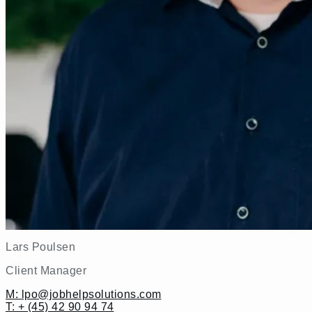
Lars Poulsen
Client Manager
M: lpo@jobhelpsolutions.com
T: + (45) 42 90 94 74