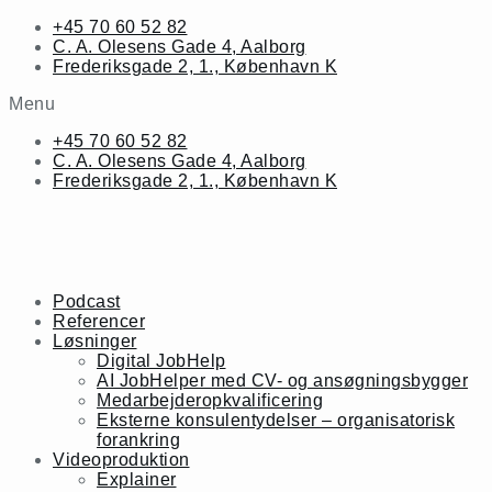
Skip
+45 70 60 52 82
to
C. A. Olesens Gade 4, Aalborg
content
Frederiksgade 2, 1., København K
Menu
+45 70 60 52 82
C. A. Olesens Gade 4, Aalborg
Frederiksgade 2, 1., København K
Podcast
Referencer
Løsninger
Digital JobHelp
AI JobHelper med CV- og ansøgningsbygger
Medarbejderopkvalificering
Eksterne konsulentydelser – organisatorisk
forankring
Videoproduktion
Explainer