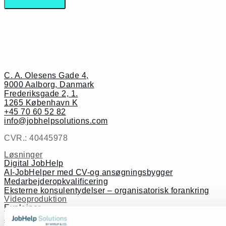
C. A. Olesens Gade 4,
9000 Aalborg, Danmark
Frederiksgade 2, 1.
1265 København K
+45 70 60 52 82
info@jobhelpsolutions.com
CVR.: 40445978
Løsninger
Digital JobHelp
AI-JobHelper med CV-og ansøgningsbygger
Medarbejderopkvalificering
Eksterne konsulentydelser – organisatorisk forankring
Videoproduktion
Explainer
Læringsvideoer
Viden