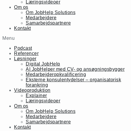
Læringsvideoer
Om os
Om JobHelp Solutions
Medarbejdere
Samarbejdspartnere
Kontakt
Menu
Podcast
Referencer
Løsninger
Digital JobHelp
AI JobHelper med CV- og ansøgningsbygger
Medarbejderopkvalificering
Eksterne konsulentydelser – organisatorisk
forankring
Videoproduktion
Explainer
Læringsvideoer
Om os
Om JobHelp Solutions
Medarbejdere
Samarbejdspartnere
Kontakt