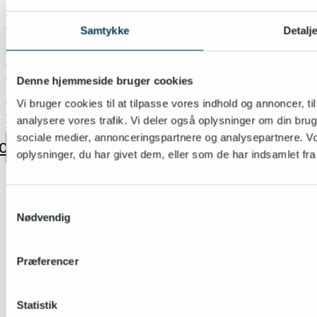
Podcast
Referencer
Samtykke
Detalj
Om os
Om JobHelp Solutions
Medarbejdere
Strategiske samarbejdspartnere
Denne hjemmeside bruger cookies
Jura
Privatlivspolitik
Vi bruger cookies til at tilpasse vores indhold og annoncer, til 
Cookie- og databeskyttelse
analysere vores trafik. Vi deler også oplysninger om din br
Cookiedeklarationen
sociale medier, annonceringspartnere og analysepartnere. V
cebook
Linkedin
oplysninger, du har givet dem, eller som de har indsamlet fra 
Samtykkevalg
Nødvendig
Præferencer
Statistik